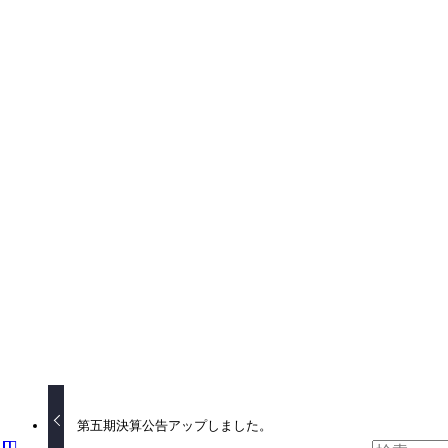
よかったらシェアしてね！
URLをコピーしました！
URLをコピーしました！
第五期決算公告アップしました。