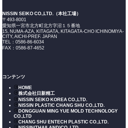
NISSIN SEIKO CO.,LTD.（本社工場）
〒493-8001
愛知県一宮市北方町北方字沼１５番地
15, NUMA-AZA, KITAGATA, KITAGATA-CHO ICHINOMIYA-
CITY, AICHI-PREF. JAPAN
TEL：0586-86-6034
FAX：0586-87-4652
コンテンツ
HOME
株式会社日新精工
NISSIN SEIKO KOREA CO.,LTD.
NISSIN PLASTIC CHANG SHU CO.,LTD.
DONGGUAN MING YUE MOLD TECHNOLOGY
CO.,LTD
CHANG SHU ENTECH PLASTIC CO.,LTD.
NISSIN(THAILAND)CO.,LTD.