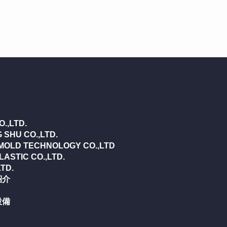
.,LTD.
 SHU CO.,LTD.
MOLD TECHNOLOGY CO.,LTD
ASTIC CO.,LTD.
LTD.
紹介
設備