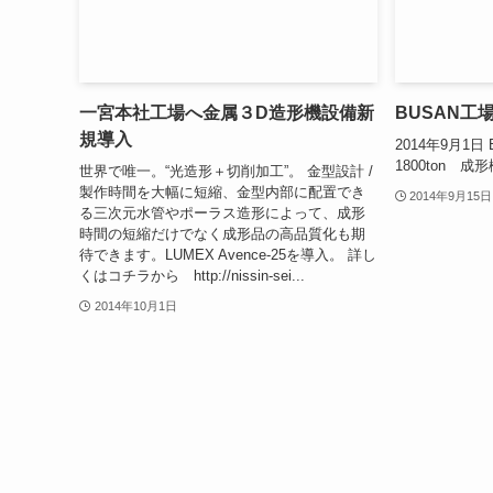
一宮本社工場へ金属３D造形機設備新
BUSAN工
規導入
2014年9月1
1800ton
世界で唯一。“光造形＋切削加工”。 金型設計 /
製作時間を大幅に短縮、金型内部に配置でき
2014年9月15日
る三次元水管やポーラス造形によって、成形
時間の短縮だけでなく成形品の高品質化も期
待できます。LUMEX Avence-25を導入。 詳し
くはコチラから http://nissin-sei...
2014年10月1日